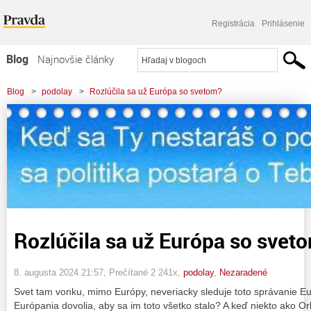
Registrácia
Prihlásenie
Blog
Najnovšie články
Najčítanejšie články
Blog
>
podolay
>
Rozlúčila sa už Európa so svetom?
Najkomentovanejšie články
Zoznam blogov
Komerčné blogy
Rozlúčila sa už Európa so svet
8. augusta 2024 21:57
, Prečítané 2 241x,
podolay
,
Nezaradené
Svet tam vonku, mimo Európy, neveriacky sleduje toto správanie Eu
Európania dovolia, aby sa im toto všetko stalo? A keď niekto ako Or