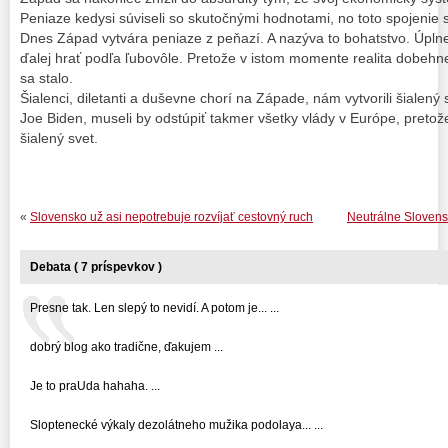
Peniaze kedysi súviseli so skutočnými hodnotami, no toto spojenie s 
Dnes Západ vytvára peniaze z peňazí. A nazýva to bohatstvo. Úplne
ďalej hrať podľa ľubovôle. Pretože v istom momente realita dobehn
sa stalo.
Šialenci, diletanti a duševne chorí na Západe, nám vytvorili šialený
Joe Biden, museli by odstúpiť takmer všetky vlády v Európe, preto
šialený svet.
«
Slovensko už asi nepotrebuje rozvíjať cestovný ruch
Neutrálne Slovens
Debata ( 7 príspevkov )
Presne tak. Len slepý to nevidí. A potom je... ...
dobrý blog ako tradične, ďakujem ...
Je to praUda hahaha. ...
Sloptenecké výkaly dezolátneho mužika podolaya... ...