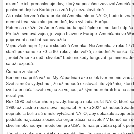
okamžite ich prenasleduje dav, ktorý sa poslušne zaviazal Američa
posledné dejstvo Kartága sa zdá byť nezastaviteľné.
Ak ruskú červenú čiaru prekročí Amerika alebo NATO, bude to zn
nemusí trvať viac ako jeden deň, kým vyhladia Európu.
Potom sa ukáže, že Američania budú opäť úplne mimo, keď odpíšu s
Pretože svetová vojna, je vojna hlavne v Európe. Američania vo W
pripravení spáchať samovraždu.
Vojnu však neprežije ani skutočná Amerika. Nie Amerika z roku 177
starší poznáme zo 70. a 80. rokov, ako veľkú, slobodnú Ameriku. Tá 
„urobiť Ameriku opäť skvelou“ bude niekedy fungovať, je mimoriadne
sa už rozpadá.
Čo nám zostane?
Berieme sa príliš vážne. My Západniari ako celok tvoríme nie viac 
Svet si môže vydýchnuť, že už nebudú existovať títo výtržníci, ktorí k
svet a prinášali svetu vojnu za vojnou, až kým neprehrali hru na smr
nezahynuli.
Rok 1990 bol okamihom pravdy. Európa mala zrušiť NATO, ktoré sa 
1990 už vlastne neexistoval nepriateľ. V roku 2024 už nebudú žiadni 
nepriatelia boli a sú umelo vytváraní NATO, aby dokázalo svoje právo
podstate najväčšia zločinecká organizácia na svete? V konečnom
skvelím obchodným modelom pre USA. To nás privádza späť k pen
Západ sa nakoniec znížil do absurdity tým, že svoj ekonomický systé