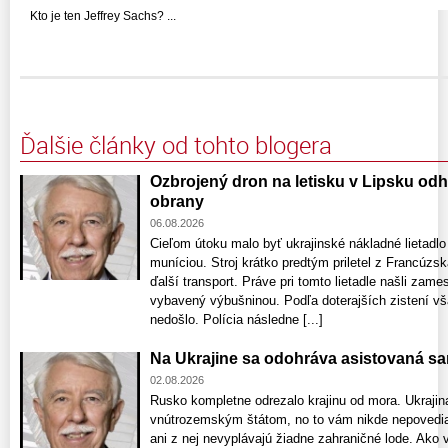
Kto je ten Jeffrey Sachs? ...
Ďalšie články od tohto blogera
Ozbrojený dron na letisku v Lipsku odha
obrany
06.08.2026
Cieľom útoku malo byť ukrajinské nákladné lietadl
muníciou. Stroj krátko predtým priletel z Francúzsk
ďalší transport. Práve pri tomto lietadle našli zame
vybavený výbušninou. Podľa doterajších zistení vša
nedošlo. Polícia následne [...]
Na Ukrajine sa odohráva asistovaná s
02.08.2026
Rusko kompletne odrezalo krajinu od mora. Ukrajina
vnútrozemským štátom, no to vám nikde nepovedia
ani z nej nevyplávajú žiadne zahraničné lode. Ako