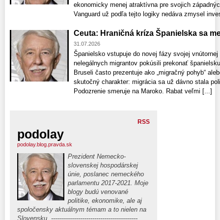
ekonomicky menej atraktívna pre svojich západnýc
Vanguard už podľa tejto logiky nedáva zmysel invest
Ceuta: Hraničná kríza Španielska sa me
31.07.2026
Španielsko vstupuje do novej fázy svojej vnútornej 
nelegálnych migrantov pokúsili prekonať španielsku
Bruseli často prezentuje ako „migračný pohyb“ ale
skutočný charakter: migrácia sa už dávno stala pol
Podozrenie smeruje na Maroko. Rabat veľmi [...]
RSS
podolay
podolay.blog.pravda.sk
Prezident Nemecko-
slovenskej hospodárskej
únie, poslanec nemeckého
parlamentu 2017-2021. Moje
blogy budú venované
politike, ekonomike, ale aj
spoločensky aktuálnym témam a to nielen na
Slovensku. --------------------------------------------