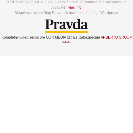
© OUR MEDIA SR a. s. 2026. Autorské práva sú vyhradené a vykonáva ich
vydavateľ,
viac info
.
Blogovací systém Blog.Pravda.sk beží na technológií Wordpress.
Kompletný video servis pre OUR MEDIA SR a.s. zabezpečuje
ARBERTO GROUP
s.r.o.
.