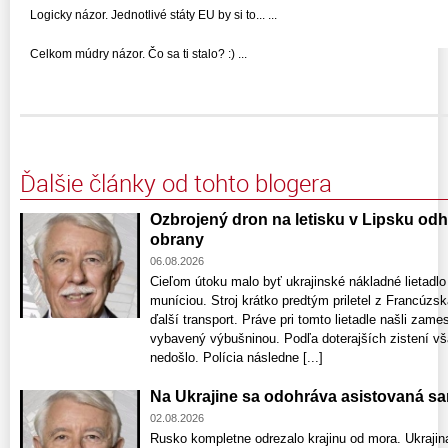
Logicky názor. Jednotlivé státy EU by si to... ...
Celkom múdry názor. Čo sa ti stalo? :) ...
Ďalšie články od tohto blogera
Ozbrojený dron na letisku v Lipsku odha
obrany
06.08.2026
Cieľom útoku malo byť ukrajinské nákladné lietadl
muníciou. Stroj krátko predtým priletel z Francúzsk
ďalší transport. Práve pri tomto lietadle našli zame
vybavený výbušninou. Podľa doterajších zistení vša
nedošlo. Polícia následne [...]
Na Ukrajine sa odohráva asistovaná s
02.08.2026
Rusko kompletne odrezalo krajinu od mora. Ukrajina