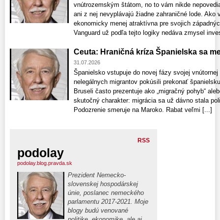
vnútrozemským štátom, no to vám nikde nepovedia
ani z nej nevyplávajú žiadne zahraničné lode. Ako
ekonomicky menej atraktívna pre svojich západnýc
Vanguard už podľa tejto logiky nedáva zmysel invest
Ceuta: Hraničná kríza Španielska sa me
31.07.2026
Španielsko vstupuje do novej fázy svojej vnútornej 
nelegálnych migrantov pokúsili prekonať španielsku
Bruseli často prezentuje ako „migračný pohyb“ ale
skutočný charakter: migrácia sa už dávno stala pol
Podozrenie smeruje na Maroko. Rabat veľmi [...]
RSS
podolay
podolay.blog.pravda.sk
Prezident Nemecko-
slovenskej hospodárskej
únie, poslanec nemeckého
parlamentu 2017-2021. Moje
blogy budú venované
politike, ekonomike, ale aj