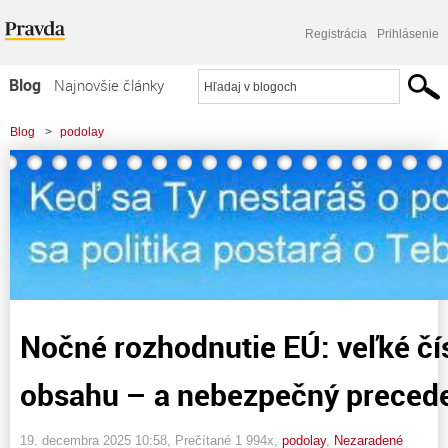
Registrácia
Prihlásenie
Blog
Najnovšie články
Najčítanejšie články
Blog
>
podolay
Najkomentovanejšie články
>
Nočné rozhodnutie EÚ: veľké čísla, málo obsahu – a nebezpečný precedens
Zoznam blogov
Komerčné blogy
Nočné rozhodnutie EÚ: veľké čí
obsahu – a nebezpečný preced
19. decembra 2025 10:58
, Prečítané 1 994x,
podolay
,
Nezaradené