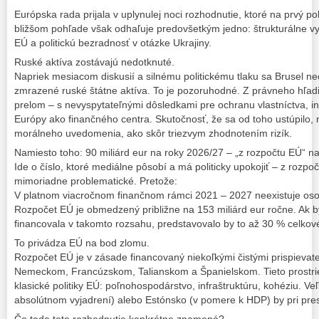
Európska rada prijala v uplynulej noci rozhodnutie, ktoré na prvý p
bližšom pohľade však odhaľuje predovšetkým jedno: štrukturálne 
EÚ a politickú bezradnosť v otázke Ukrajiny.
Ruské aktíva zostávajú nedotknuté.
Napriek mesiacom diskusií a silnému politickému tlaku sa Brusel ne
zmrazené ruské štátne aktíva. To je pozoruhodné. Z právneho hľad
prelom – s nevyspytateľnými dôsledkami pre ochranu vlastníctva, in
Európy ako finančného centra. Skutočnosť, že sa od toho ustúpilo, n
morálneho uvedomenia, ako skôr triezvym zhodnotením rizík.
Namiesto toho: 90 miliárd eur na roky 2026/27 – „z rozpočtu EÚ“ na
Ide o číslo, ktoré mediálne pôsobí a má politicky upokojiť – z rozpo
mimoriadne problematické. Pretože:
V platnom viacročnom finančnom rámci 2021 – 2027 neexistuje osobi
Rozpočet EÚ je obmedzený približne na 153 miliárd eur ročne. Ak b
financovala v takomto rozsahu, predstavovalo by to až 30 % celko
To privádza EÚ na bod zlomu.
Rozpočet EÚ je v zásade financovaný niekoľkými čistými prispieva
Nemeckom, Francúzskom, Talianskom a Španielskom. Tieto prostrie
klasické politiky EÚ: poľnohospodárstvo, infraštruktúru, kohéziu. Ve
absolútnom vyjadrení) alebo Estónsko (v pomere k HDP) by pri presu