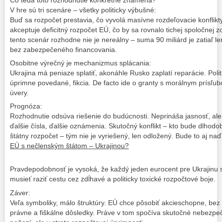
Čo teda toto rozhodnutie konkrétne znamená?
V hre sú tri scenáre – všetky politicky výbušné:
Buď sa rozpočet prestavia, čo vyvolá masívne rozdeľovacie konflikty
akceptuje deficitný rozpočet EÚ, čo by sa rovnalo tichej spoločnej z
tento scenár rozhodne nie je nereálny – suma 90 miliárd je zatiaľ le
bez zabezpečeného financovania.
Osobitne výrečný je mechanizmus splácania:
Ukrajina má peniaze splatiť, akonáhle Rusko zaplatí reparácie. Pol
úprimne povedané, fikcia. De facto ide o granty s morálnym prísľub
úvery.
Prognóza:
Rozhodnutie odsúva riešenie do budúcnosti. Neprináša jasnosť, ale
ďalšie čísla, ďalšie oznámenia. Skutočný konflikt – kto bude dlhodob
štátny rozpočet – tým nie je vyriešený, len odložený. Bude to aj n
EÚ s nečlenským štátom – Ukrajinou?
Pravdepodobnosť je vysoká, že každý jeden eurocent pre Ukrajinu s
musieť raziť cestu cez zdĺhavé a politicky toxické rozpočtové boje.
Záver:
Veľa symboliky, málo štruktúry. EÚ chce pôsobiť akcieschopne, be
právne a fiškálne dôsledky. Práve v tom spočíva skutočné nebezpeč