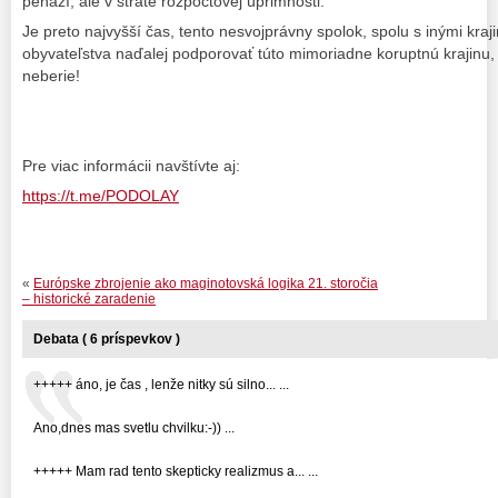
peňazí, ale v strate rozpočtovej úprimnosti.
Je preto najvyšší čas, tento nesvojprávny spolok, spolu s inými kraj
obyvateľstva naďalej podporovať túto mimoriadne koruptnú krajinu,
neberie!
Pre viac informácii navštívte aj:
https://t.me/PODOLAY
«
Európske zbrojenie ako maginotovská logika 21. storočia
– historické zaradenie
Debata ( 6 príspevkov )
+++++ áno, je čas , lenže nitky sú silno... ...
Ano,dnes mas svetlu chvilku:-)) ...
+++++ Mam rad tento skepticky realizmus a... ...